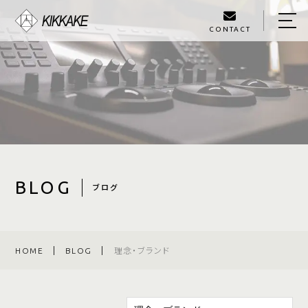
CONTACT
HOME
ABOUT US
PROJECTS
SERVICE
BLOG
BLOG
ブログ
OWNER
ACCESS
HOME
BLOG
理念・ブランド
070-4124-2521