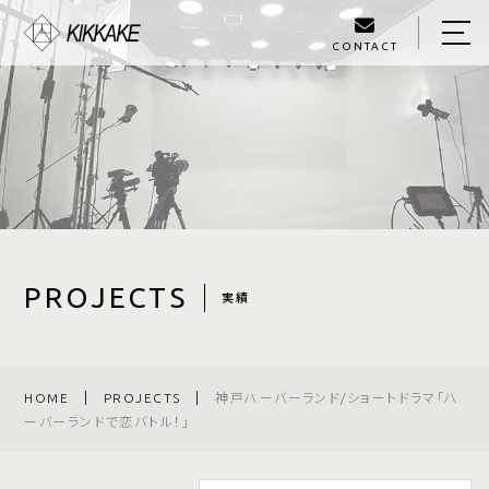
CONTACT
HOME
ABOUT US
PROJECTS
SERVICE
BLOG
PROJECTS
実績
OWNER
ACCESS
HOME
PROJECTS
神戸ハーバーランド/ショートドラマ「ハ
ーバーランドで恋バトル！」
070-4124-2521