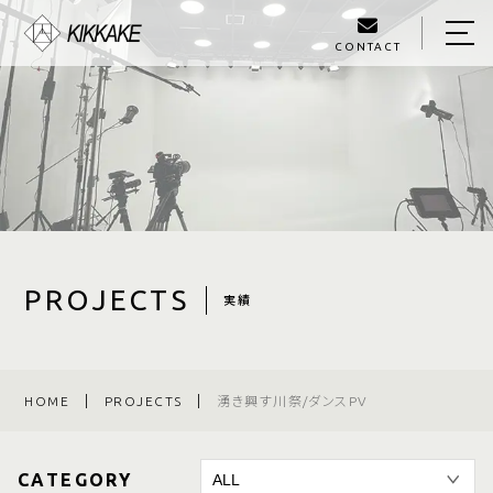
CONTACT
HOME
ABOUT US
PROJECTS
SERVICE
BLOG
PROJECTS
実績
OWNER
ACCESS
HOME
PROJECTS
湧き興す川祭/ダンスPV
070-4124-2521
CATEGORY